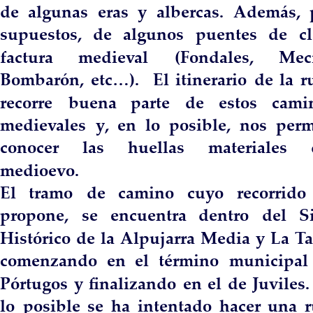
de   
algunas   
eras   
y   
albercas.   
Además,   
supuestos,   
de   
algunos   
puentes   
de   
cl
factura       
medieval       
(Fondales,       
Mec
Bombarón,  
etc…).  
El  
itinerario  
de  
la  
r
recorre    
buena    
parte    
de    
estos    
cami
medievales   
y,   
en   
lo   
posible,   
nos   
perm
conocer      
las      
huellas      
materiales      
medioevo. 
El    
tramo    
de    
camino    
cuyo    
recorrido  
propone,    
se    
encuentra    
dentro    
del    
Si
Histórico  
de  
la  
Alpujarra  
Media  
y  
La  
Ta
comenzando   
en   
el   
término   
municipal  
Pórtugos  
y  
finalizando  
en  
el  
de  
Juviles. 
lo  
posible  
se  
ha  
intentado  
hacer  
una  
r