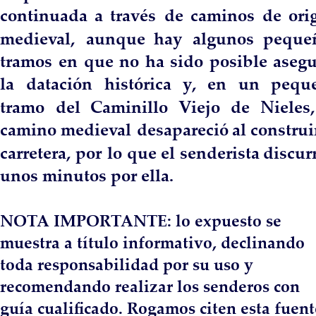
continuada  
a  
través  
de  
caminos  
de  
ori
medieval,   
aunque   
hay   
algunos   
peque
tramos  
en  
que  
no  
ha  
sido  
posible  
asegu
la   
datación   
histórica   
y,   
en   
un   
pequ
tramo   
del   
Caminillo   
Viejo   
de   
Nieles, 
camino  
medieval  
desapareció  
al  
construir
carretera,  
por  
lo  
que  
el  
senderista  
discurr
unos minutos por ella.
NOTA IMPORTANTE: lo expuesto se 
muestra a título informativo, declinando 
toda responsabilidad por su uso y 
recomendando realizar los senderos con 
guía cualificado. Rogamos citen esta fuent