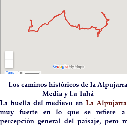
Los caminos históricos de la Alpujarra
Media y La Tahá
La  
huella  
del  
medievo  
en  
La  
Alpujarra
muy    
fuerte    
en    
lo    
que    
se    
refiere    
a 
percepción   
general   
del   
paisaje,   
pero   
m