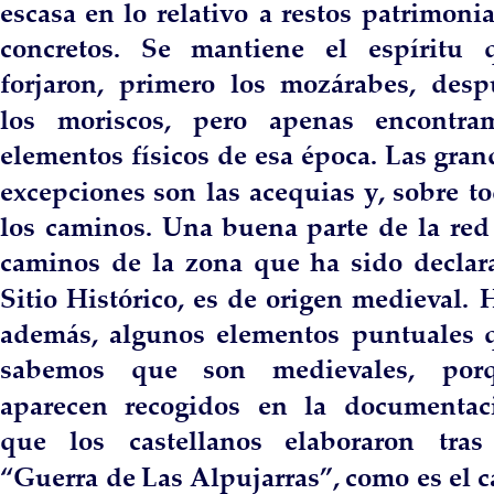
escasa  
en  
lo  
relativo  
a  
restos  
patrimonia
concretos.    
Se    
mantiene    
el    
espíritu    
forjaron,   
primero   
los   
mozárabes,   
desp
los    
moriscos,    
pero    
apenas    
encontra
elementos  
físicos  
de  
esa  
época.  
Las  
gran
excepciones  
son  
las  
acequias  
y,  
sobre  
to
los  
caminos.  
Una  
buena  
parte  
de  
la  
red 
caminos  
de  
la  
zona  
que  
ha  
sido  
declar
Sitio  
Histórico,  
es  
de  
origen  
medieval.  
H
además,  
algunos  
elementos  
puntuales  
sabemos     
que     
son     
medievales,     
por
aparecen   
recogidos   
en   
la   
documentac
que    
los    
castellanos    
elaboraron    
tras  
“Guerra  
de  
Las  
Alpujarras”,  
como  
es  
el  
c